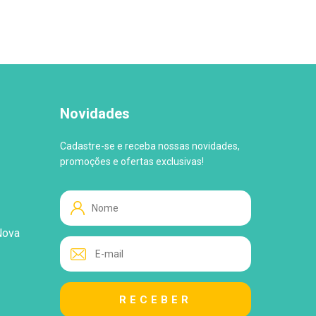
Novidades
Cadastre-se e receba nossas novidades,
promoções e ofertas exclusivas!
Nova
WhatsApp
Tire suas Dúvidas!