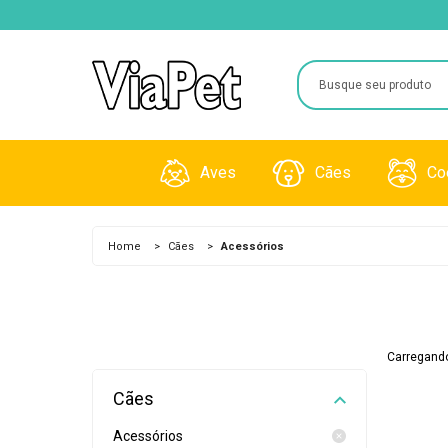
Aves
Cães
Co
Brinquedos
Acessórios
Gaiola
Home
>
Cães
>
Acessórios
Gaiolas
Alimentos
Granul
Medicamentos
Farmácia
Pentes
Carregando
Rações
Higiene e Beleza
Raçõe
Cães
Viveiros
Acessórios