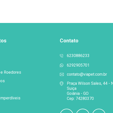
tos
Contato
6230886233
6292905701
 e Roedores
contato@viapet.com.br
cos
Praça Wilson Sales, 44 - 
Suiça
Goiânia - GO
Imperdíveis
Cep: 74280370