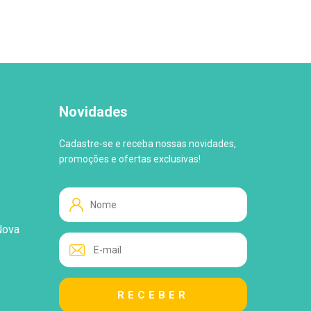
Novidades
Cadastre-se e receba nossas novidades,
promoções e ofertas exclusivas!
Nova
WhatsApp
Tire suas Dúvidas!