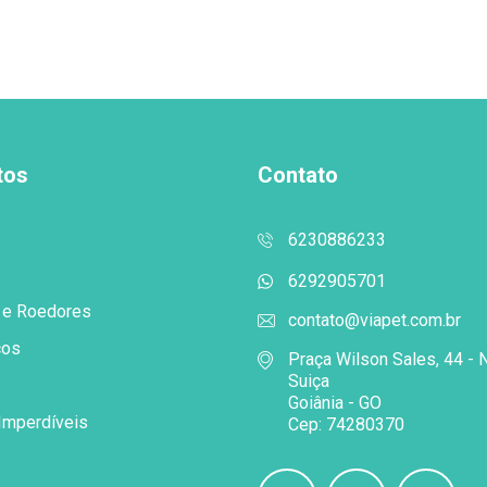
tos
Contato
6230886233
6292905701
 e Roedores
contato@viapet.com.br
cos
Praça Wilson Sales, 44 - 
Suiça
Goiânia - GO
Imperdíveis
Cep: 74280370