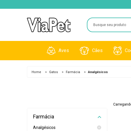
Aves
Cães
Co
Brinquedos
Acessórios
Gaiola
Home
>
Gatos
>
Farmácia
>
Analgésicos
Gaiolas
Alimentos
Granul
Medicamentos
Farmácia
Pentes
Carregando
Rações
Higiene e Beleza
Raçõe
Farmácia
Viveiros
Analgésicos