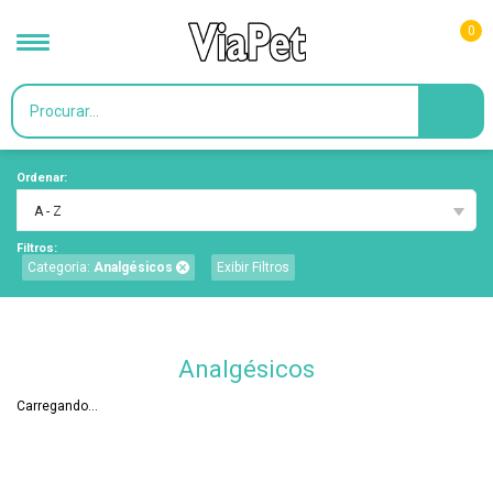
0
Ordenar:
A - Z
Filtros:
Categoria:
Analgésicos
Exibir Filtros
Analgésicos
Carregando...