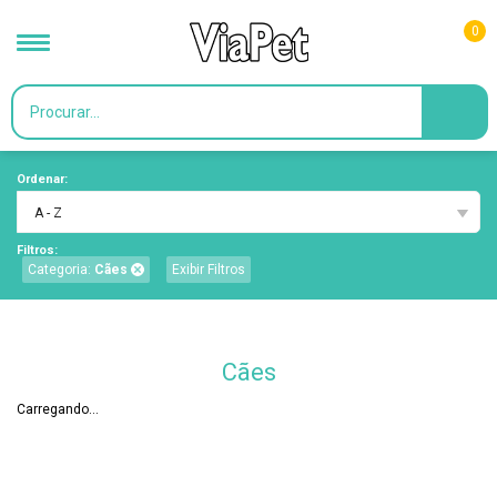
0
Ordenar:
A - Z
Filtros:
Categoria:
Cães
Exibir Filtros
Cães
Carregando...