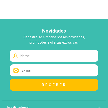
Novidades
Cadastre-se e receba nossas novidades,
WhatsApp
promoções e ofertas exclusivas!
Tire suas Dúvidas!
Atendimento ao Cliente
Lo
Loja
Institucional