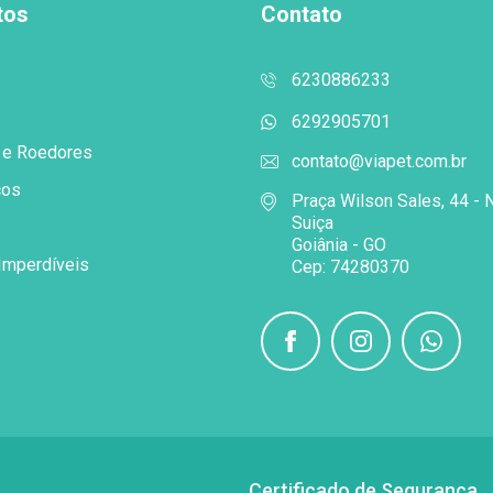
tos
Contato
6230886233
6292905701
 e Roedores
contato@viapet.com.br
cos
Praça Wilson Sales, 44 - 
Suiça
Goiânia - GO
Imperdíveis
Cep: 74280370
Certificado de Segurança