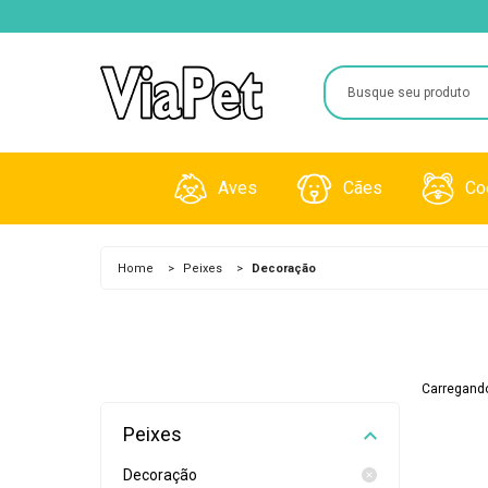
Aves
Cães
Co
Brinquedos
Acessórios
Gaiola
Home
>
Peixes
>
Decoração
Gaiolas
Alimentos
Granul
Medicamentos
Farmácia
Pentes
Carregando
Rações
Higiene e Beleza
Raçõe
Peixes
Viveiros
Decoração