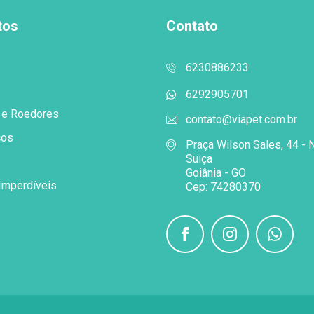
tos
Contato
6230886233
6292905701
 e Roedores
contato@viapet.com.br
cos
Praça Wilson Sales, 44 - 
Suiça
Goiânia - GO
Imperdíveis
Cep: 74280370