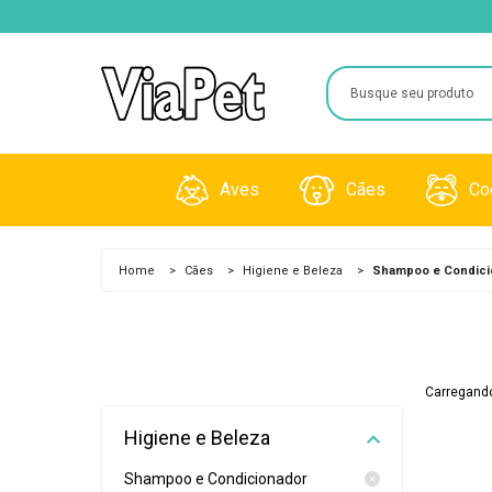
Aves
Cães
Co
Brinquedos
Acessórios
Gaiola
Home
>
Cães
>
Higiene e Beleza
>
Shampoo e Condici
Gaiolas
Alimentos
Granul
Medicamentos
Farmácia
Pentes
Carregando
Rações
Higiene e Beleza
Raçõe
Higiene e Beleza
Viveiros
Shampoo e Condicionador